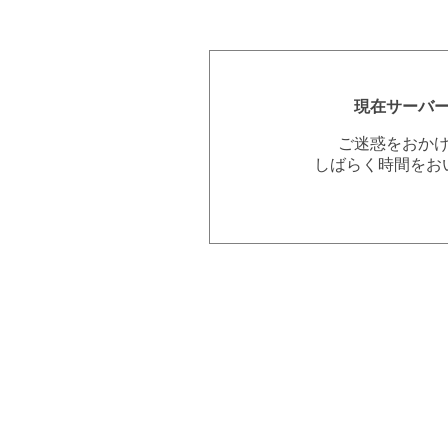
現在サーバ
ご迷惑をおか
しばらく時間をお