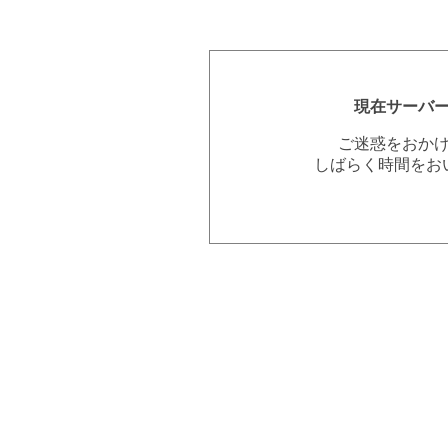
現在サーバ
ご迷惑をおか
しばらく時間をお