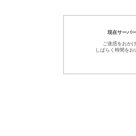
現在サーバ
ご迷惑をおか
しばらく時間をお