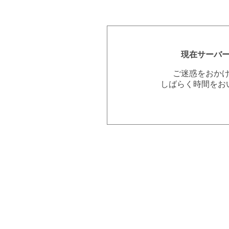
現在サーバ
ご迷惑をおか
しばらく時間をお