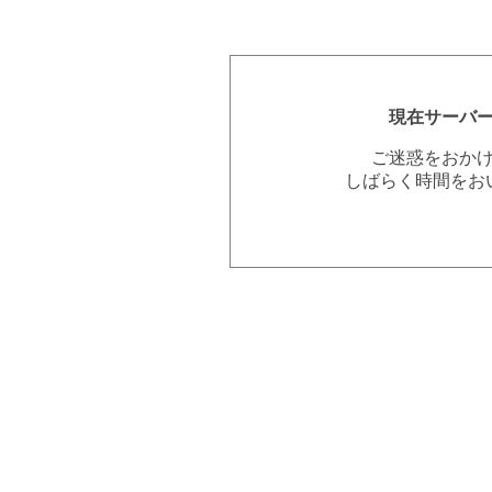
現在サーバ
ご迷惑をおか
しばらく時間をお