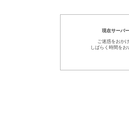
現在サーバ
ご迷惑をおか
しばらく時間をお