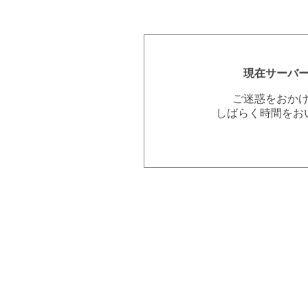
現在サーバ
ご迷惑をおか
しばらく時間をお