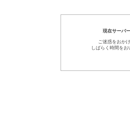
現在サーバ
ご迷惑をおか
しばらく時間をお