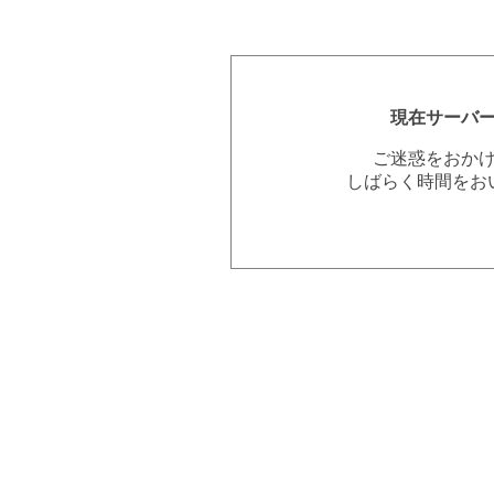
現在サーバ
ご迷惑をおか
しばらく時間をお