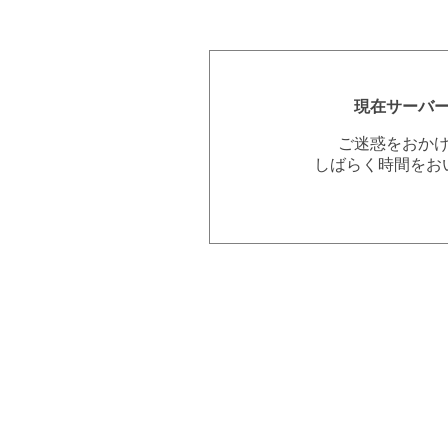
現在サーバ
ご迷惑をおか
しばらく時間をお