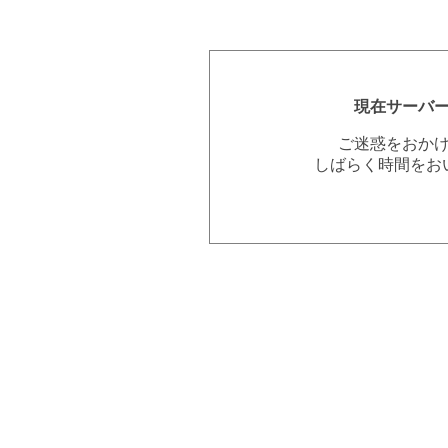
現在サーバ
ご迷惑をおか
しばらく時間をお