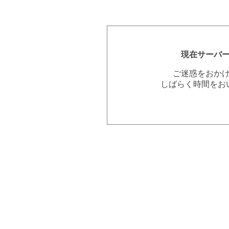
現在サーバ
ご迷惑をおか
しばらく時間をお