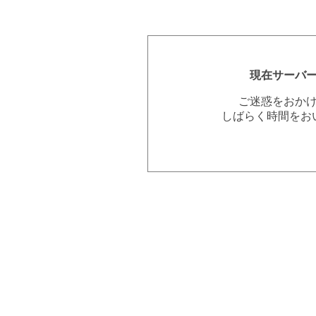
現在サーバ
ご迷惑をおか
しばらく時間をお