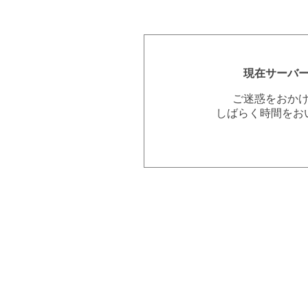
現在サーバ
ご迷惑をおか
しばらく時間をお