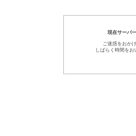
現在サーバ
ご迷惑をおか
しばらく時間をお