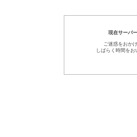
現在サーバ
ご迷惑をおか
しばらく時間をお