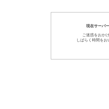
現在サーバ
ご迷惑をおか
しばらく時間をお