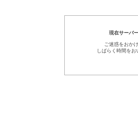
現在サーバ
ご迷惑をおか
しばらく時間をお