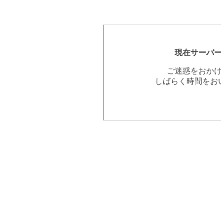
現在サーバ
ご迷惑をおか
しばらく時間をお