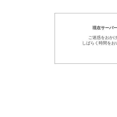
現在サーバ
ご迷惑をおか
しばらく時間をお