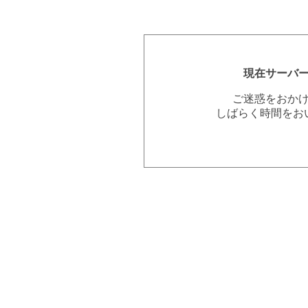
現在サーバ
ご迷惑をおか
しばらく時間をお