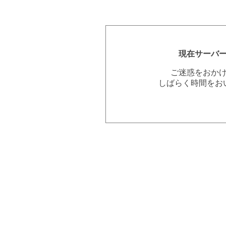
現在サーバ
ご迷惑をおか
しばらく時間をお