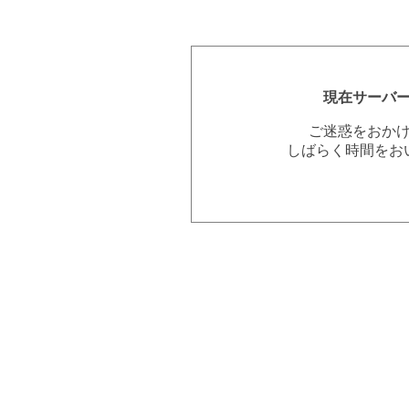
現在サーバ
ご迷惑をおか
しばらく時間をお