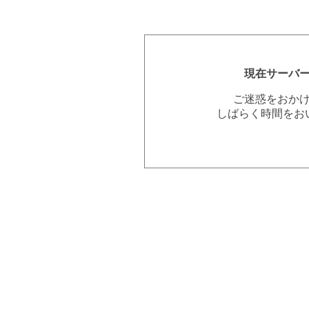
現在サーバ
ご迷惑をおか
しばらく時間をお