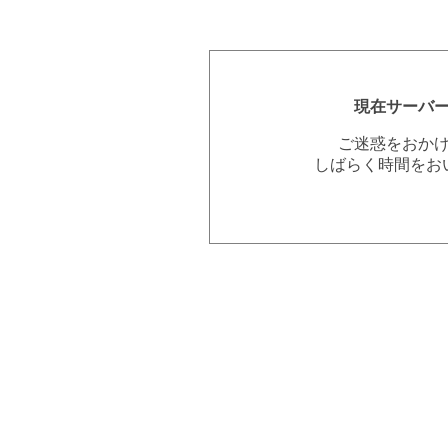
現在サーバ
ご迷惑をおか
しばらく時間をお