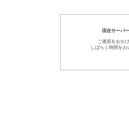
現在サーバ
ご迷惑をおか
しばらく時間をお