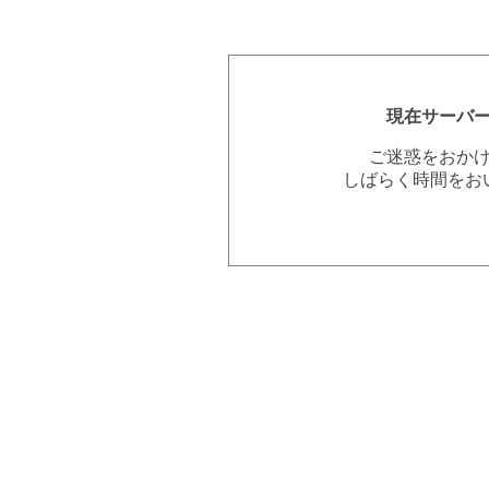
現在サーバ
ご迷惑をおか
しばらく時間をお