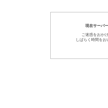
現在サーバ
ご迷惑をおか
しばらく時間をお