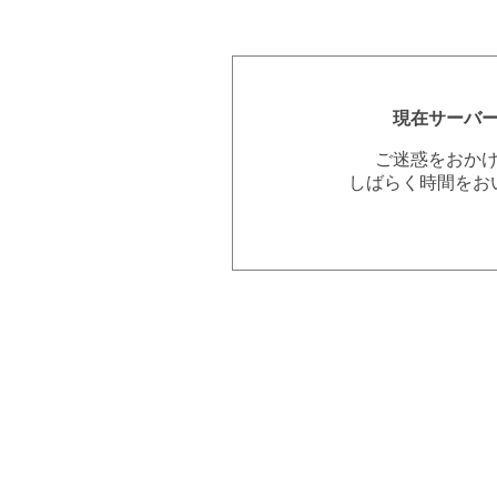
現在サーバ
ご迷惑をおか
しばらく時間をお