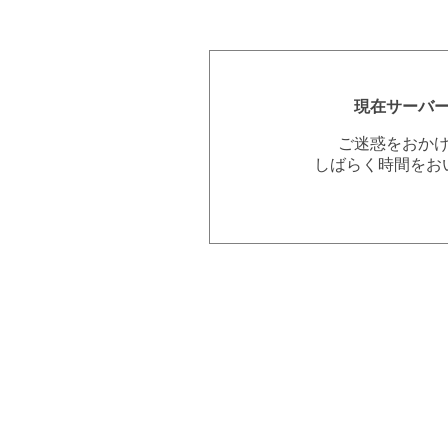
現在サーバ
ご迷惑をおか
しばらく時間をお