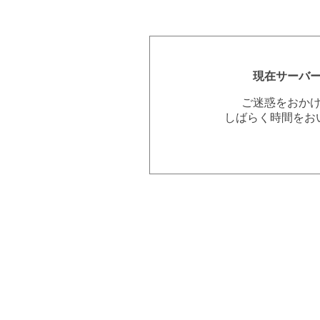
現在サーバ
ご迷惑をおか
しばらく時間をお