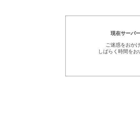
現在サーバ
ご迷惑をおか
しばらく時間をお