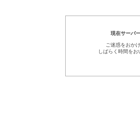
現在サーバ
ご迷惑をおか
しばらく時間をお