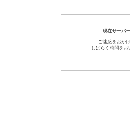
現在サーバ
ご迷惑をおか
しばらく時間をお