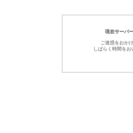
現在サーバ
ご迷惑をおか
しばらく時間をお