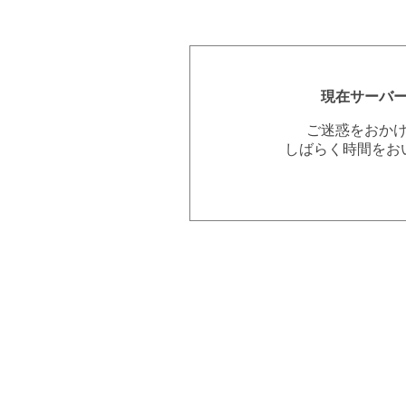
現在サーバ
ご迷惑をおか
しばらく時間をお