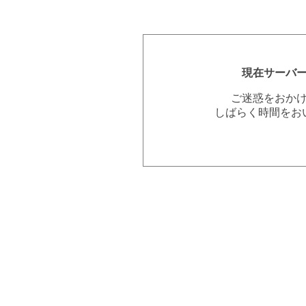
現在サーバ
ご迷惑をおか
しばらく時間をお