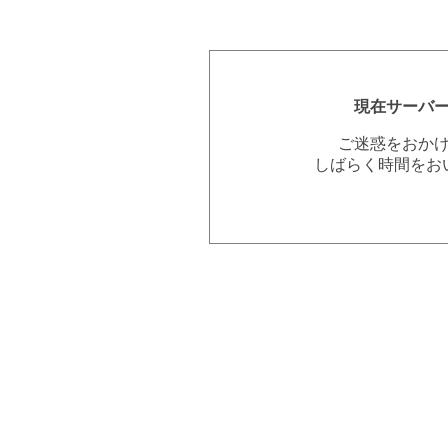
現在サーバ
ご迷惑をおか
しばらく時間をお