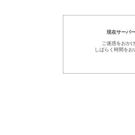
現在サーバ
ご迷惑をおか
しばらく時間をお