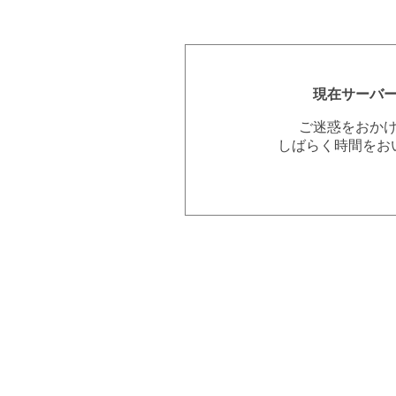
現在サーバ
ご迷惑をおか
しばらく時間をお