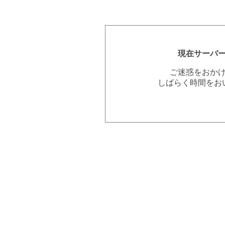
現在サーバ
ご迷惑をおか
しばらく時間をお