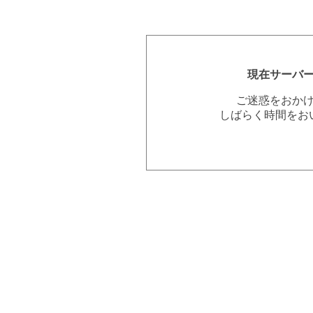
現在サーバ
ご迷惑をおか
しばらく時間をお