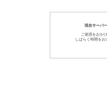
現在サーバ
ご迷惑をおか
しばらく時間をお