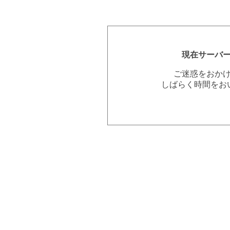
現在サーバ
ご迷惑をおか
しばらく時間をお