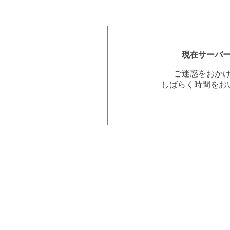
現在サーバ
ご迷惑をおか
しばらく時間をお