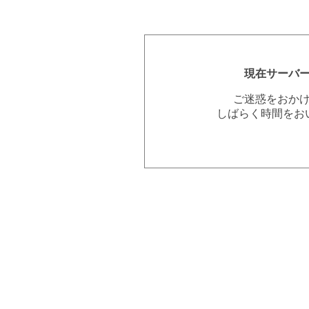
現在サーバ
ご迷惑をおか
しばらく時間をお