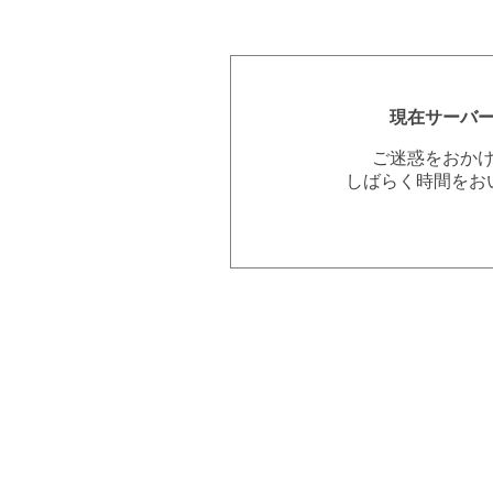
現在サーバ
ご迷惑をおか
しばらく時間をお