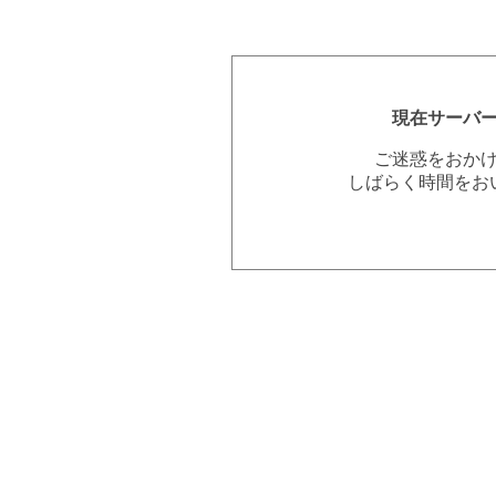
現在サーバ
ご迷惑をおか
しばらく時間をお