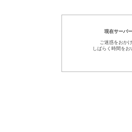
現在サーバ
ご迷惑をおか
しばらく時間をお