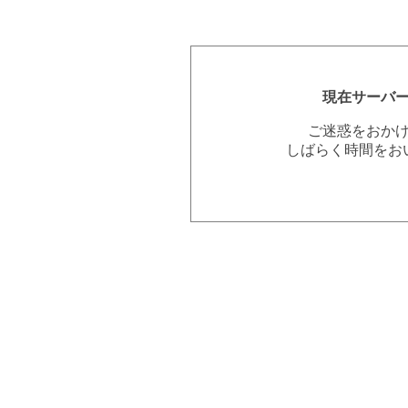
現在サーバ
ご迷惑をおか
しばらく時間をお